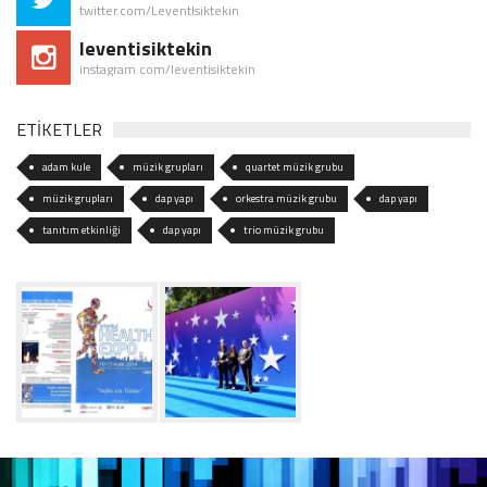
twitter.com/LeventIsiktekin
leventisiktekin
instagram.com/leventisiktekin
ETİKETLER
adam kule
müzik grupları
quartet müzik grubu
müzik grupları
dap yapı
orkestra müzik grubu
dap yapı
tanıtım etkinliği
dap yapı
trio müzik grubu