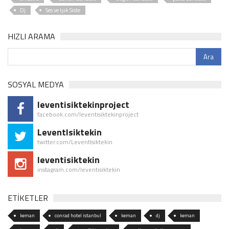
Dj
Ses ve Işık Siste
HIZLI ARAMA
SOSYAL MEDYA
leventisiktekinproject
facebook.com/leventisiktekinproject
LeventIsiktekin
twitter.com/LeventIsiktekin
leventisiktekin
instagram.com/leventisiktekin
ETİKETLER
keman
conrad hotel istanbul
keman
dj
keman