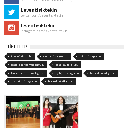
LeventIsiktekin
twitter.com/LeventIsiktekin
leventisiktekin
instagram.com/leventisiktekin
ETİKETLER
trio müzik grubu
canlı müzik grupları
trio müzik grubu
klasik quartet müzik grubu
canlı müzik grubu
klasik quartet müzik grubu
açılış müzik grubu
kokteyl müzik grubu
quartet müzik grubu
kokteyl müzik grubu