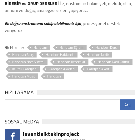
BİREBİR ve GRUP DERSLERİ
İle, enstruman hakimiyeti, melodi, ritim,
armoni ve doğaçlama egzersizleri yapıyoruz.
En doğru enstrumana sahip olabilmeniz için
, profesyonel destek
veriyoruz.
Etiketler
Handpan
Handpan Eğitim
Handpan Ders
Handpan Satış
Handpan Hakkında
Handpan Nedir
Handpan Nota Sistemi
Handpan Repertuar
Handpan Nasıl Çalınır
Kaliteli Handpan
Handpan Akorları
Handpan Akort
Handpan Music
Handpan
HIZLI ARAMA
SOSYAL MEDYA
leventisiktekinproject
facebook.com/leventisiktekinproject