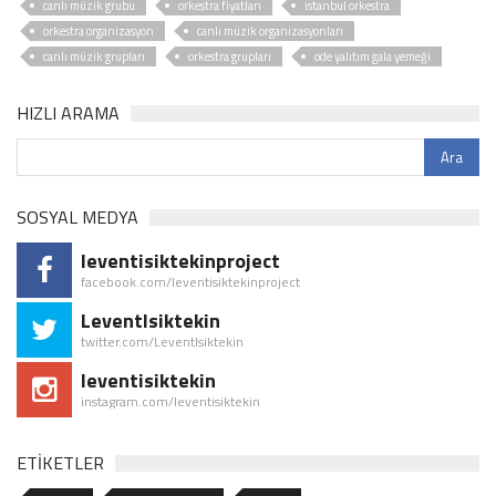
canlı müzik grubu
orkestra fiyatları
istanbul orkestra
orkestra organizasyon
canlı müzik organizasyonları
canlı müzik grupları
orkestra grupları
ode yalıtım gala yemeği
HIZLI ARAMA
SOSYAL MEDYA
leventisiktekinproject
facebook.com/leventisiktekinproject
LeventIsiktekin
twitter.com/LeventIsiktekin
leventisiktekin
instagram.com/leventisiktekin
ETİKETLER