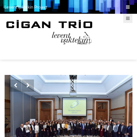
Levent Işıktekin Project

