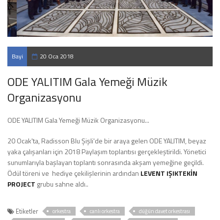
Bayi
20 Oca 2018
Toplantısı
ODE YALITIM Gala Yemeği Müzik
Organizasyonu
ODE YALITIM Gala Yemeği Müzik Organizasyonu...
20 Ocak'ta, Radisson Blu Şişli'de bir araya gelen ODE YALITIM, beyaz
yaka çalışanları için 2018 Paylaşım toplantısı gerçekleştirildi. Yönetici
sunumlarıyla başlayan toplantı sonrasında akşam yemeğine geçildi.
Ödül töreni ve hediye çekilişlerinin ardından
LEVENT IŞIKTEKİN
PROJECT
grubu sahne aldı..
Etiketler
orkestra
canlı orkestra
düğün davet orkestrası