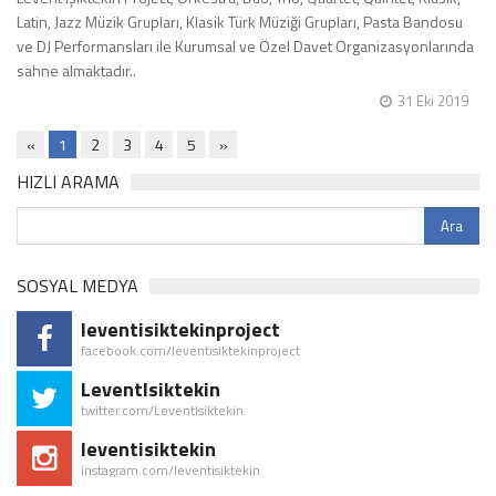
Latin, Jazz Müzik Grupları, Klasik Türk Müziği Grupları, Pasta Bandosu
ve DJ Performansları ile Kurumsal ve Özel Davet Organizasyonlarında
sahne almaktadır..
31 Eki 2019
«
1
2
3
4
5
»
HIZLI ARAMA
SOSYAL MEDYA
leventisiktekinproject
facebook.com/leventisiktekinproject
LeventIsiktekin
twitter.com/LeventIsiktekin
leventisiktekin
instagram.com/leventisiktekin